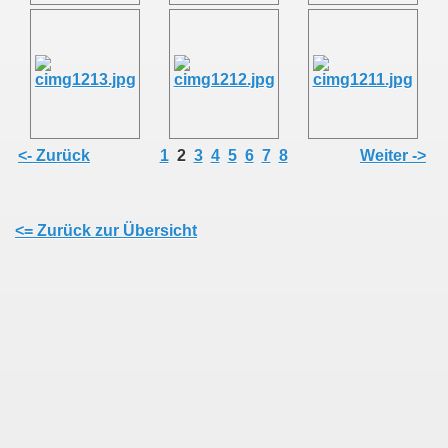
<- Zurück
1
2
3
4
5
6
7
8
Weiter ->
<= Zurück zur Übersicht