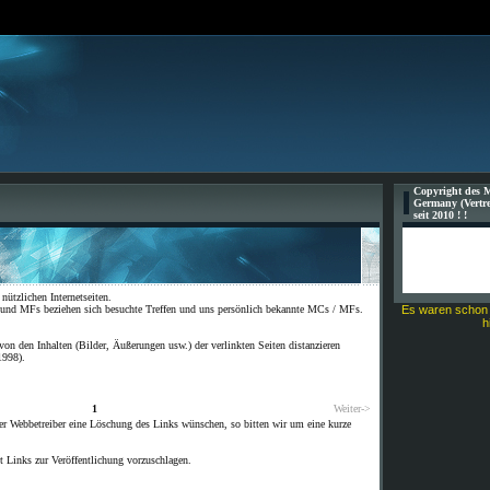
Copyright des 
Germany (Vertre
seit 2010 ! !
ützlichen Internetseiten.
und MFs beziehen sich besuchte Treffen und uns persönlich bekannte MCs / MFs.
Es waren schon
h
von den Inhalten (Bilder, Äußerungen usw.) der verlinkten Seiten distanzieren
1998).
1
Weiter->
r Webbetreiber eine Löschung des Links wünschen, so bitten wir um eine kurze
t Links zur Veröffentlichung vorzuschlagen.