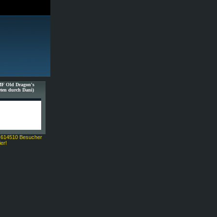
MF Old Dragon's
ten durch Dani)
 614510 Besucher
ier!