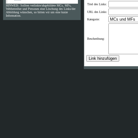
Titel des Links:
HINWEIS: Sollten verlinkte/abgebildete MCs, MFs,
Webbetreiber und Personen eine Löschung des Links/der
URL des Links:
Abbildung wünschen, so bitten wir um eine kurze
Information.
Kategorie:
Beschreibung: