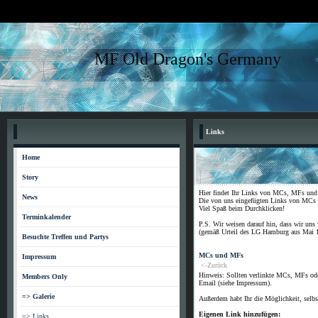
MF Old Dragon's Germany
Links
Home
Story
Hier findet Ihr Links von MCs, MFs und n
News
Die von uns eingefügten Links von MCs 
Viel Spaß beim Durchklicken!
Terminkalender
P.S. Wir weisen darauf hin, dass wir uns 
(gemäß Urteil des LG Hamburg aus Mai 
Besuchte Treffen und Partys
MCs und MFs
Impressum
<-Zurück
Hinweis: Sollten verlinkte MCs, MFs ode
Members Only
Email (siehe Impressum).
=> Galerie
Außerdem habt Ihr die Möglichkeit, selbs
Eigenen Link hinzufügen:
=> Links