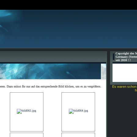
Copyright des 
Germany (Vertre
seit 2010 ! !
eren. Dazu müsst Ihr nur auf das entsprechende Bild klicken, um es zu vergrößern.
Es waren schon
h