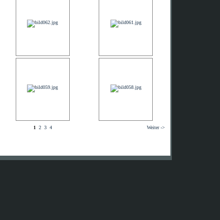
1
2
3
4
Weiter ->