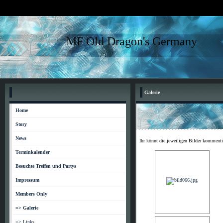
MF Old Dragon's Germany
Galerie
Home
Story
News
Ihr könnt die jeweiligen Bilder kommenti
Terminkalender
Besuchte Treffen und Partys
Impressum
Members Only
=> Galerie
=> Links