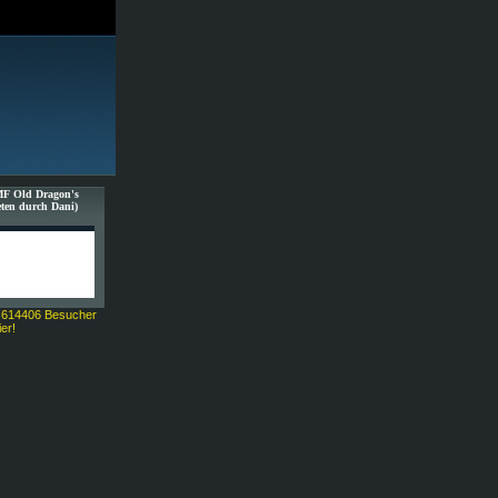
MF Old Dragon's
ten durch Dani)
 614406 Besucher
ier!