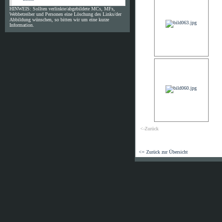
HINWEIS: Sollten verlinkte/abgebildete MCs, MFs,
Webbetreiber und Personen eine Löschung des Links/der
Abbildung wünschen, so bitten wir um eine kurze
Information.
<-Zurück
<= Zurück zur Übersicht