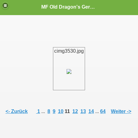
MF Old Dragon's Germany
cimg3530.jpg
<- Zurück
1
...
8
9
10
11
12
13
14
...
64
Weiter ->