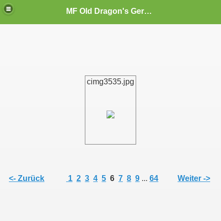
MF Old Dragon's Germany
cimg3535.jpg
<- Zurück
1
2
3
4
5
6
7
8
9
...
64
Weiter ->