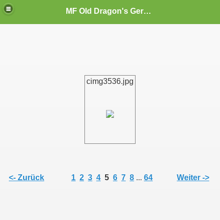
MF Old Dragon's Germany
cimg3536.jpg
<- Zurück
1
2
3
4
5
6
7
8
...
64
Weiter ->